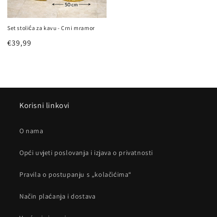
Set stolića za kavu - Crni mramor
Redovna
€39,99
cijena
Korisni linkovi
O nama
Opći uvjeti poslovanja i izjava o privatnosti
Pravila o postupanju s „kolačićima“
Način plaćanja i dostava