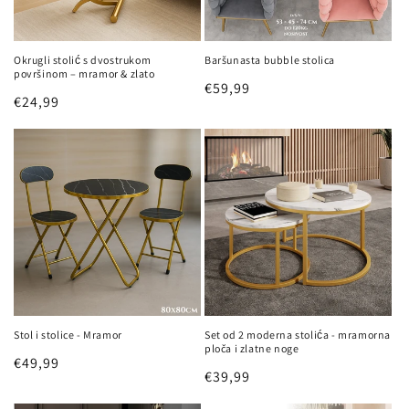
a
:
Okrugli stolić s dvostrukom
Baršunasta bubble stolica
površinom – mramor & zlato
Redovna
€59,99
Redovna
€24,99
cijena
cijena
Stol i stolice - Mramor
Set od 2 moderna stolića - mramorna
ploča i zlatne noge
Redovna
€49,99
Redovna
€39,99
cijena
cijena