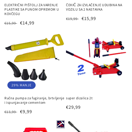
ELEKTRIČNI PIŠTOLJ ZA VARENJE
ČEKIĆ ZA IZVLAČENJE UDUBINA NA
PLASTIKE SA PUNOM OPREMOM U
VOZILU SA 2 NASTAVKA
KOVČEGU
Redovna
Prodajna
€15,99
€19,99
Redovna
Prodajna
€14,99
€15,99
cijena
cijena
cijena
cijena
29% MANJE
Ručna pumpa za fugiranje, brtvljenje
super dizalica 2t
i ispunjavanje cementom
Redovna
€29,99
Redovna
Prodajna
€9,99
€13,99
cijena
cijena
cijena