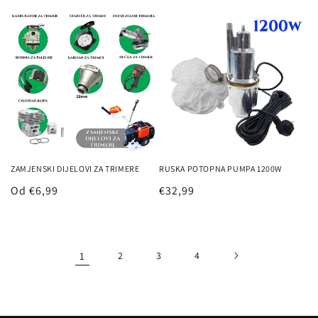
cijena
cijena
ZAMJENSKI DIJELOVI ZA TRIMERE
RUSKA POTOPNA PUMPA 1200W
Redovna
Od €6,99
Redovna
€32,99
cijena
cijena
1
2
3
4