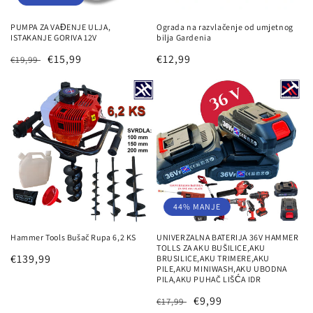
PUMPA ZA VAĐENJE ULJA,
Ograda na razvlačenje od umjetnog
ISTAKANJE GORIVA 12V
bilja Gardenia
Redovna
Prodajna
€15,99
Redovna
€12,99
€19,99
cijena
cijena
cijena
44% MANJE
Hammer Tools Bušač Rupa 6,2 KS
UNIVERZALNA BATERIJA 36V HAMMER
TOLLS ZA AKU BUŠILICE,AKU
Redovna
€139,99
BRUSILICE,AKU TRIMERE,AKU
PILE,AKU MINIWASH,AKU UBODNA
cijena
PILA,AKU PUHAČ LIŠĆA IDR
Redovna
Prodajna
€9,99
€17,99