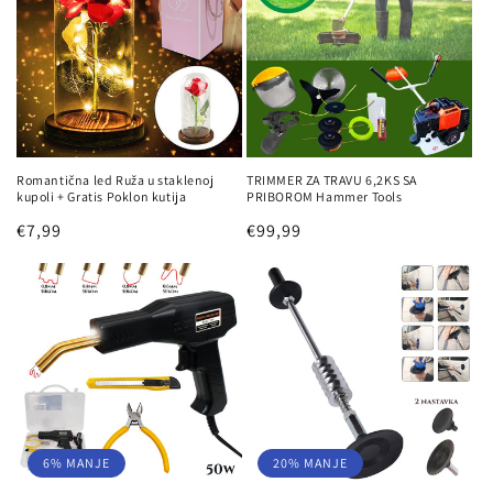
Romantična led Ruža u staklenoj
TRIMMER ZA TRAVU 6,2KS SA
kupoli + Gratis Poklon kutija
PRIBOROM Hammer Tools
Redovna
€7,99
Redovna
€99,99
cijena
cijena
6% MANJE
20% MANJE