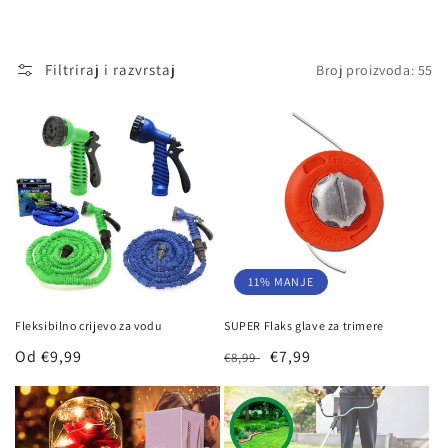
j
a
Filtriraj i razvrstaj
Broj proizvoda: 55
:
11% MANJE
Fleksibilno crijevo za vodu
SUPER Flaks glave za trimere
Redovna
Od €9,99
Redovna
Prodajna
€7,99
€8,99
cijena
cijena
cijena