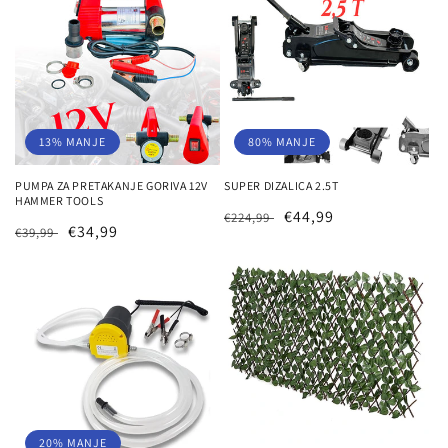
13% MANJE
80% MANJE
PUMPA ZA PRETAKANJE GORIVA 12V
SUPER DIZALICA 2.5T
HAMMER TOOLS
Redovna
Prodajna
€44,99
€224,99
Redovna
Prodajna
€34,99
€39,99
cijena
cijena
cijena
cijena
20% MANJE