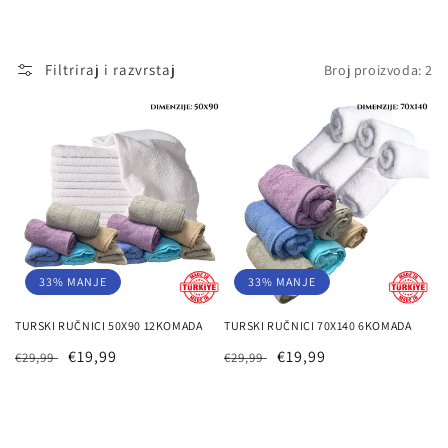
j
a
Filtriraj i razvrstaj
Broj proizvoda: 2
:
33% MANJE
33% MANJE
TURSKI RUČNICI 50X90 12KOMADA
TURSKI RUČNICI 70X140 6KOMADA
Redovna
Prodajna
€19,99
Redovna
Prodajna
€19,99
€29,99
€29,99
cijena
cijena
cijena
cijena