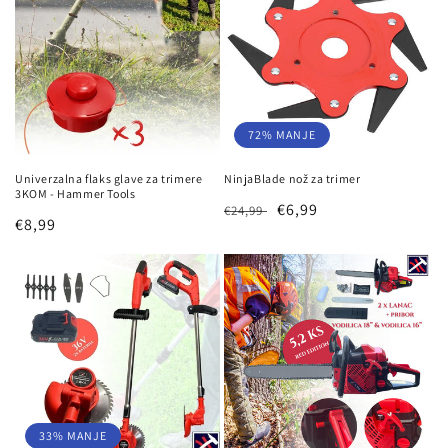
72% MANJE
Univerzalna flaks glave za trimere
NinjaBlade nož za trimer
3KOM - Hammer Tools
Redovna
Prodajna
€6,99
€24,99
Redovna
€8,99
cijena
cijena
cijena
33% MANJE