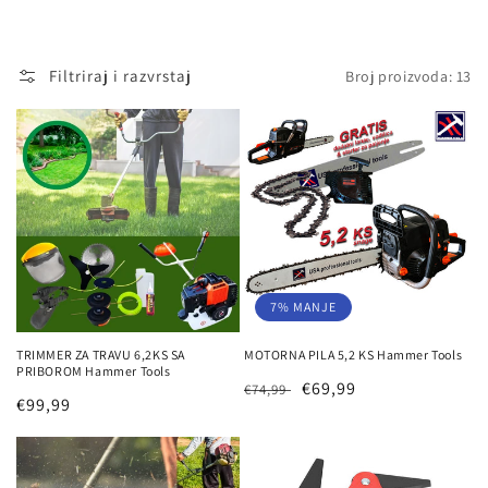
j
a
Filtriraj i razvrstaj
Broj proizvoda: 13
:
7% MANJE
TRIMMER ZA TRAVU 6,2KS SA
MOTORNA PILA 5,2 KS Hammer Tools
PRIBOROM Hammer Tools
Redovna
Prodajna
€69,99
€74,99
Redovna
€99,99
cijena
cijena
cijena