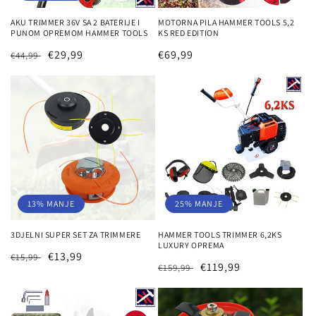
AKU TRIMMER 36V SA 2 BATERIJE I
MOTORNA PILA HAMMER TOOLS 5,2
PUNOM OPREMOM HAMMER TOOLS
KS RED EDITION
Redovna
Prodajna
€29,99
Redovna
€69,99
€44,99
cijena
cijena
cijena
13% MANJE
25% MANJE
3DJELNI SUPER SET ZA TRIMMERE
HAMMER TOOLS TRIMMER 6,2KS
LUXURY OPREMA
Redovna
Prodajna
€13,99
€15,99
Redovna
Prodajna
€119,99
€159,99
cijena
cijena
cijena
cijena