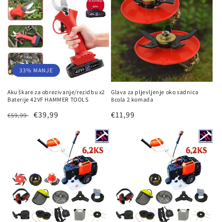
33% MANJE
Aku škare za obrezivanje/rezidbu x2
Glava za pljevljenje oko sadnica
Baterije 42VF HAMMER TOOLS
8cola 2 komada
Redovna
Prodajna
€39,99
Redovna
€11,99
€59,99
cijena
cijena
cijena