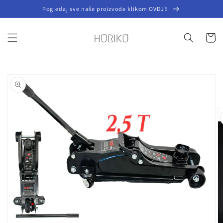
Preskoči
Pogledaj sve naše proizvode klikom OVDJE
na
sadržaj
Košaric
Preskoči do
informacija
o
proizvodu