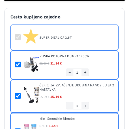
Cesto kupljeno zajedno
SUPER DIZALICA 2.5T
RUSKA POTOPNA PUMPA 1200W
31.34 €
32.99 €
−
+
1
ČEKIĆ ZA IZVLAČENJE UDUBINA NA VOZILU SA 2
NASTAVKA
15.19 €
15.99 €
−
+
1
Mini Smoothie Blender
6.64 €
6.99 €