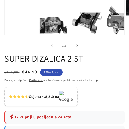
Ot
m
2
u
d
Otvori
ok
medij
1
od
1
/
3
u
dijaloškom
SUPER DIZALICA 2.5T
okviru
Redovna
Prodajna
€44,99
€224,99
80% OFF
cijena
cijena
Porez je uključen.
Poštarina
se obračunava prilikom završetka kupnje.
Ocjena 4.8/5.0 na
17 kupnji u posljednja 24 sata