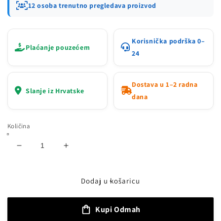
12 osoba trenutno pregledava proizvod
Korisnička podrška 0–
Plaćanje pouzećem
24
Dostava u 1–2 radna
Slanje iz Hrvatske
dana
Količina
Smanji
Povećaj
količinu
količinu
proizvoda
proizvoda
SUPER
SUPER
Dodaj u košaricu
DIZALICA
DIZALICA
2.5T
2.5T
Kupi Odmah