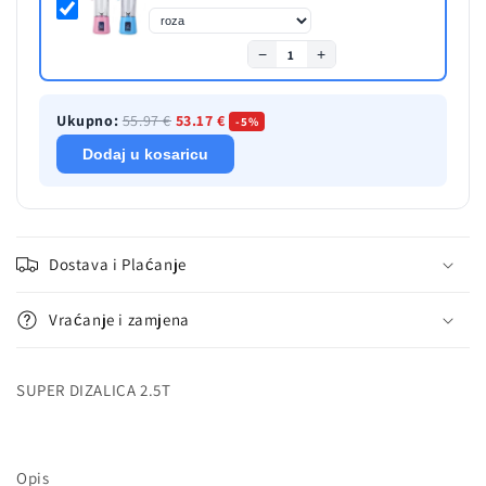
−
+
1
Ukupno:
55.97 €
53.17 €
-5%
Dodaj u kosaricu
Dostava i Plaćanje
Vraćanje i zamjena
SUPER DIZALICA 2.5T
Opis