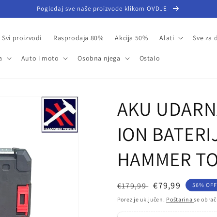
Pogledaj sve naše proizvode klikom OVDJE
Svi proizvodi
Rasprodaja 80%
Akcija 50%
Alati
Sve za
a
Auto i moto
Osobna njega
Ostalo
AKU UDARNA
ION BATERI
HAMMER T
Redovna
Prodajna
€79,99
€179,99
56% OF
cijena
cijena
Porez je uključen.
Poštarina
se obrač