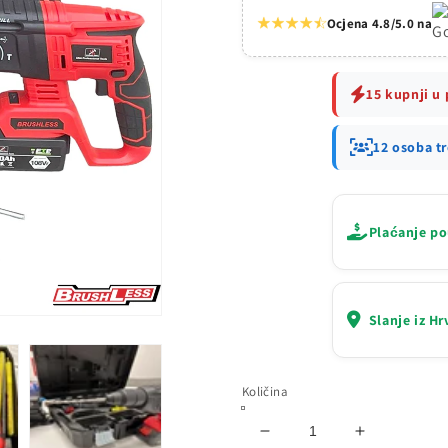
Ocjena 4.8/5.0 na
15 kupnji u 
12 osoba t
Plaćanje p
Slanje iz H
Količina
Smanji
Povećaj