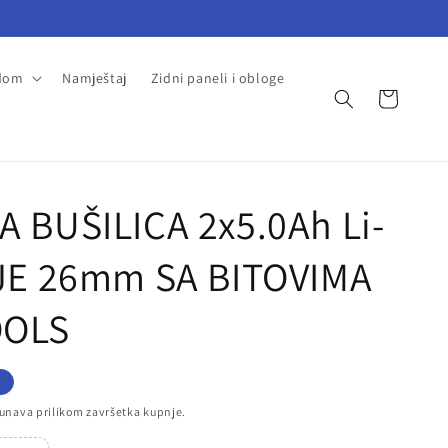
 dom
Namještaj
Zidni paneli i obloge
Košarica
 BUŠILICA 2x5.0Ah Li-
JE 26mm SA BITOVIMA
OOLS
F
unava prilikom završetka kupnje.