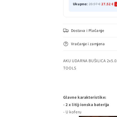
Ukupno:
28.97 €
27.52 €
Dostava i Plaćanje
Vraćanje i zamjena
AKU UDARNA BUŠILICA 2x5.
TOOLS
Glavne karakteristike:
- 2 x litij-ionska baterija
- U koferu