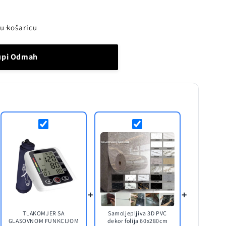
u košaricu
upi Odmah
+
+
TLAKOMJER SA
Samoljepljiva 3D PVC
GLASOVNOM FUNKCIJOM
dekor folija 60x280cm