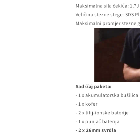
Maksimalna sila čekića: 1,7J
Veličina stezne stege: SDS P
Maksimalni promjer stezne g
Sadržaj paketa:
- 1 x akumulatorska bušilica
- 1 x kofer
- 2 x litij-ionske baterije
- 1 x punjač baterija
- 2 x 26mm svrdla