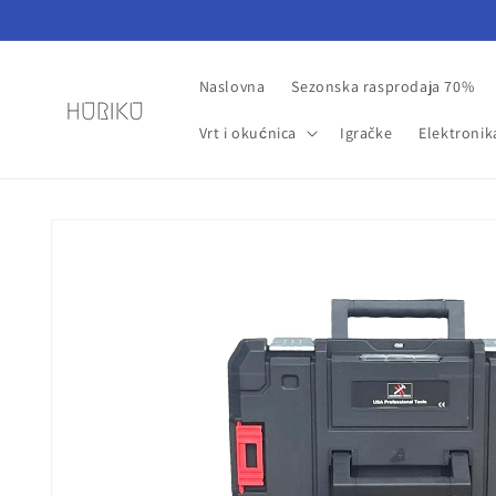
Preskoči
na
sadržaj
Naslovna
Sezonska rasprodaja 70%
Vrt i okućnica
Igračke
Elektronik
Preskoči do
informacija
o
proizvodu