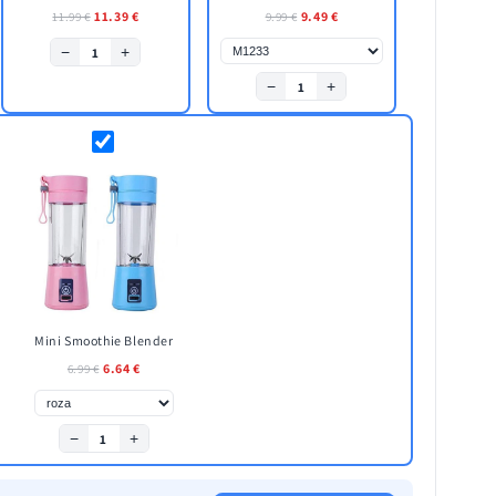
11.39 €
9.49 €
11.99 €
9.99 €
−
+
1
−
+
1
Mini Smoothie Blender
6.64 €
6.99 €
−
+
1