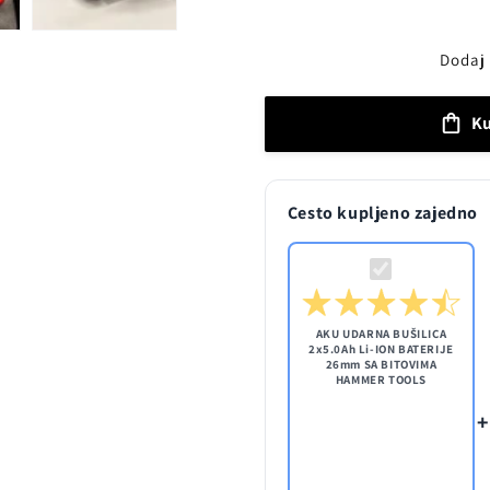
količinu
količinu
proizvoda
proizvoda
AKU
AKU
Dodaj 
UDARNA
UDARNA
BUŠILICA
BUŠILICA
K
2x5.0Ah
2x5.0Ah
Li-
Li-
ION
ION
BATERIJE
BATERIJE
Cesto kupljeno zajedno
26mm
26mm
SA
SA
BITOVIMA
BITOVIMA
HAMMER
HAMMER
TOOLS
TOOLS
AKU UDARNA BUŠILICA
2x5.0Ah Li-ION BATERIJE
26mm SA BITOVIMA
HAMMER TOOLS
+