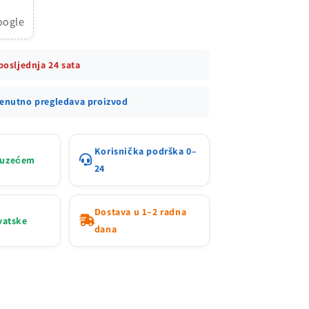
posljednja 24 sata
renutno pregledava proizvod
Korisnička podrška 0–
ouzećem
24
Dostava u 1–2 radna
rvatske
dana