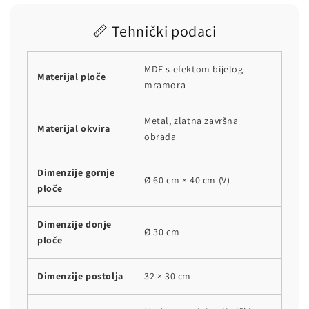
📏 Tehnički podaci
MDF s efektom bijelog
Materijal ploče
mramora
Metal, zlatna završna
Materijal okvira
obrada
Dimenzije gornje
Ø 60 cm × 40 cm (V)
ploče
Dimenzije donje
Ø 30 cm
ploče
Dimenzije postolja
32 × 30 cm