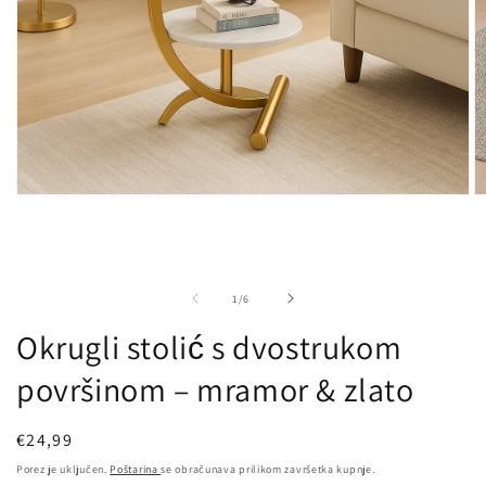
Otvori
Ot
medij
m
1
2
u
u
dijaloškom
d
okviru
ok
od
1
/
6
Okrugli stolić s dvostrukom
površinom – mramor & zlato
Redovna
€24,99
cijena
Porez je uključen.
Poštarina
se obračunava prilikom završetka kupnje.