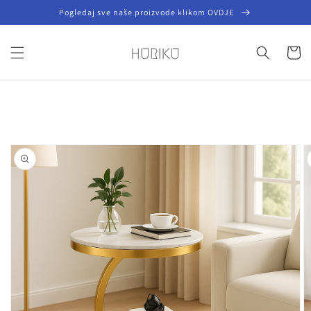
Preskoči
Pogledaj sve naše proizvode klikom OVDJE
na
sadržaj
Košaric
Preskoči do
informacija
o
proizvodu