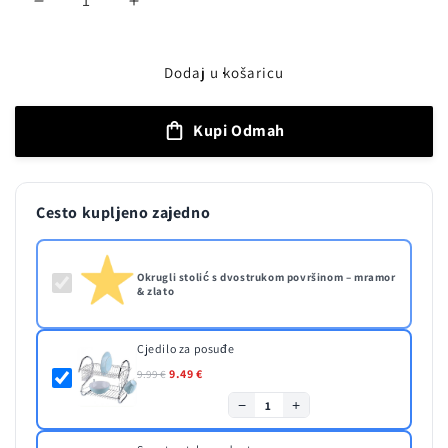
Smanji
Povećaj
količinu
količinu
proizvoda
proizvoda
Okrugli
Okrugli
Dodaj u košaricu
stolić
stolić
s
s
Kupi Odmah
dvostrukom
dvostrukom
površinom
površinom
–
–
mramor
mramor
Cesto kupljeno zajedno
&amp;
&amp;
zlato
zlato
Okrugli stolić s dvostrukom površinom – mramor
& zlato
Cjedilo za posuđe
9.49 €
9.99 €
−
+
1