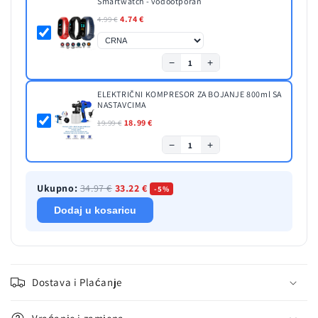
Smartwatch - vodootporan
4.74 €
4.99 €
−
+
1
ELEKTRIČNI KOMPRESOR ZA BOJANJE 800ml SA
NASTAVCIMA
18.99 €
19.99 €
−
+
1
Ukupno:
34.97 €
33.22 €
-5%
Dodaj u kosaricu
Dostava i Plaćanje