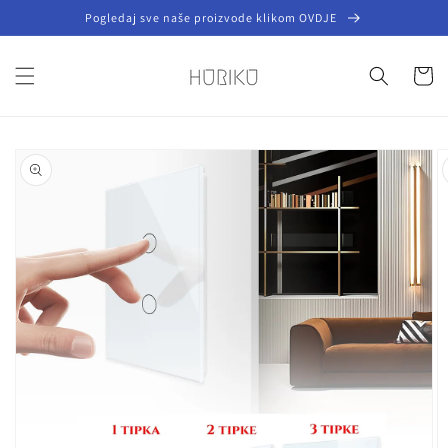
Preskoči
Pogledaj sve naše proizvode klikom OVDJE
na
sadržaj
Košaric
Preskoči do
informacija
o
proizvodu