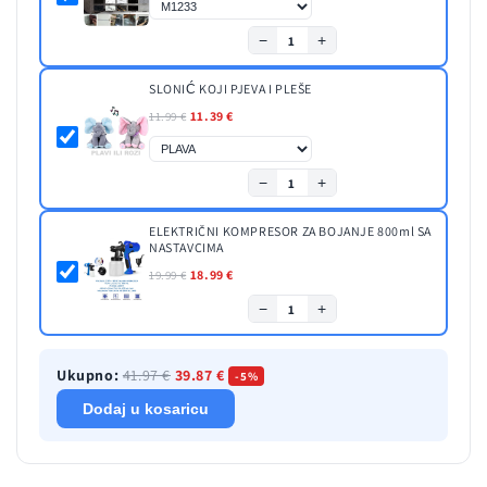
−
+
1
SLONIĆ KOJI PJEVA I PLEŠE
11.39 €
11.99 €
−
+
1
ELEKTRIČNI KOMPRESOR ZA BOJANJE 800ml SA
NASTAVCIMA
18.99 €
19.99 €
−
+
1
Ukupno:
41.97 €
39.87 €
-5%
Dodaj u kosaricu