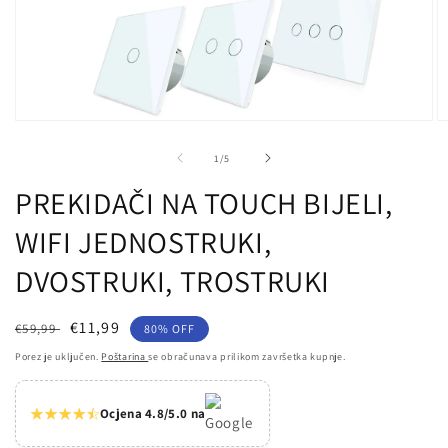
Otvori
Ot
medij
m
1
2
od
1
/
5
u
u
dijaloškom
d
PREKIDAČI NA TOUCH BIJELI,
okviru
ok
WIFI JEDNOSTRUKI,
DVOSTRUKI, TROSTRUKI
Redovna
Prodajna
€11,99
€59,99
80% OFF
cijena
cijena
Porez je uključen.
Poštarina
se obračunava prilikom završetka kupnje.
Ocjena 4.8/5.0 na