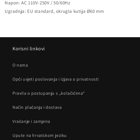
Napon: AC 110V-250V / 50/60Hz
Ugradnja: EU standard, okrugla kutija Ø60 mm
Korisni linkovi
O nama
Opći uvjeti poslovanja i izjava o privatnosti
Pravila o postupanju s „kolačićima“
Način plaćanja i dostava
Vraćanje i zamjena
Upute na hrvatskom jeziku