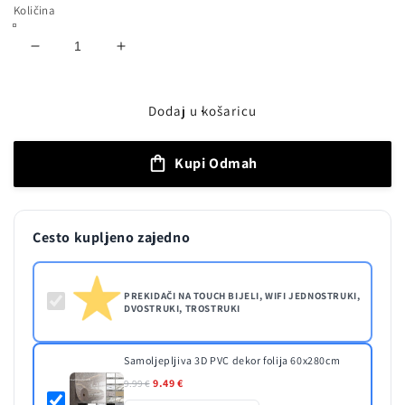
Količina
Smanji
Povećaj
količinu
količinu
proizvoda
proizvoda
PREKIDAČI
PREKIDAČI
Dodaj u košaricu
NA
NA
TOUCH
TOUCH
Kupi Odmah
BIJELI,
BIJELI,
WIFI
WIFI
JEDNOSTRUKI,
JEDNOSTRUKI,
DVOSTRUKI,
DVOSTRUKI,
Cesto kupljeno zajedno
TROSTRUKI
TROSTRUKI
PREKIDAČI NA TOUCH BIJELI, WIFI JEDNOSTRUKI,
DVOSTRUKI, TROSTRUKI
Samoljepljiva 3D PVC dekor folija 60x280cm
9.49 €
9.99 €