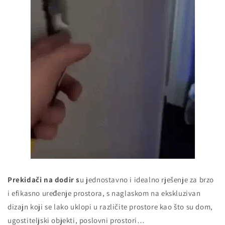
Prekidači na dodir s
u jednostavno i idealno rješenje za brzo
i efikasno uređenje prostora, s naglaskom na ekskluzivan
dizajn koji se lako uklopi u različite prostore kao što su dom,
ugostiteljski objekti, poslovni prostori…