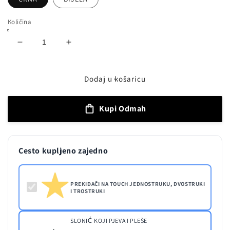
Količina
Smanji
Povećaj
količinu
količinu
proizvoda
proizvoda
PREKIDAČI
PREKIDAČI
Dodaj u košaricu
NA
NA
TOUCH
TOUCH
Kupi Odmah
JEDNOSTRUKU,
JEDNOSTRUKU,
DVOSTRUKI
DVOSTRUKI
I
I
TROSTRUKI
TROSTRUKI
Cesto kupljeno zajedno
PREKIDAČI NA TOUCH JEDNOSTRUKU, DVOSTRUKI
I TROSTRUKI
SLONIĆ KOJI PJEVA I PLEŠE