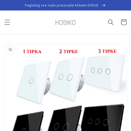
Preskoči
Pogledaj sve naše proizvode klikom OVDJE
na
sadržaj
Košaric
Preskoči do
informacija
o
proizvodu