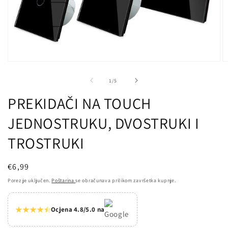
Otvori
Ot
medij
m
1
2
od
1
/
5
u
u
dijaloškom
d
PREKIDAČI NA TOUCH
okviru
ok
JEDNOSTRUKU, DVOSTRUKI I
TROSTRUKI
Redovna
€6,99
cijena
Porez je uključen.
Poštarina
se obračunava prilikom završetka kupnje.
Ocjena 4.8/5.0 na