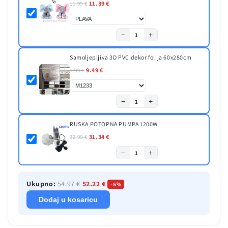
11.39 €
11.99 €
−
+
1
Samoljepljiva 3D PVC dekor folija 60x280cm
9.49 €
9.99 €
−
+
1
RUSKA POTOPNA PUMPA 1200W
31.34 €
32.99 €
−
+
1
Ukupno:
54.97 €
52.22 €
-5%
Dodaj u kosaricu