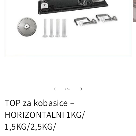
Ot
m
2
u
d
ok
Otvori
medij
1
u
dijaloškom
okviru
od
1
/
3
TOP za kobasice –
HORIZONTALNI 1KG/
1,5KG/2,5KG/