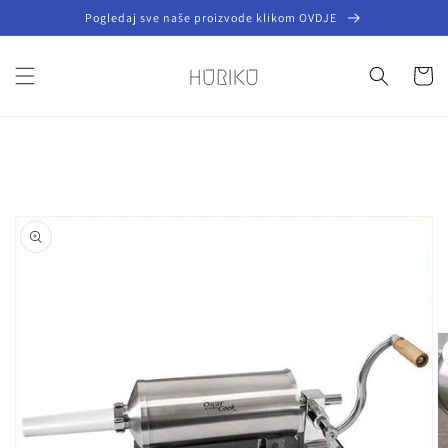
Preskoči
Pogledaj sve naše proizvode klikom OVDJE
na
sadržaj
Košaric
Preskoči do
informacija
o
proizvodu