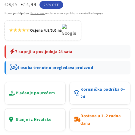
Redovna
Prodajna
€14,99
€25,99
25% OFF
cijena
cijena
Porez je uključen.
Poštarina
se obračunava prilikom završetka kupnje.
Ocjena 4.8/5.0 na
7 kupnji u posljednja 24 sata
4 osoba trenutno pregledava proizvod
Korisnička podrška 0–
Plaćanje pouzećem
24
Dostava u 1–2 radna
Slanje iz Hrvatske
dana