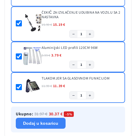
ČEKIĆ ZA IZVLAČENJE UDUBINA NA VOZILU SA 2
NASTAVKA
15.19 €
15.99 €
−
+
1
Aluminijski LED profili 120CM 96W
3.79 €
3.99 €
−
+
1
TLAKOMJER SA GLASOVNOM FUNKCIJOM
11.39 €
11.99 €
−
+
1
Ukupno:
31.97 €
30.37 €
-5%
Dodaj u kosaricu