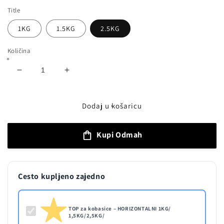
Title
1KG
1.5KG
2.5KG
Količina
Smanji
Povećaj
količinu
količinu
proizvoda
proizvoda
TOP
TOP
Dodaj u košaricu
za
za
kobasice
kobasice
Kupi Odmah
–
–
HORIZONTALNI
HORIZONTALNI
1KG/
1KG/
1,5KG/2,5KG/
1,5KG/2,5KG/
Cesto kupljeno zajedno
TOP za kobasice – HORIZONTALNI 1KG/
1,5KG/2,5KG/