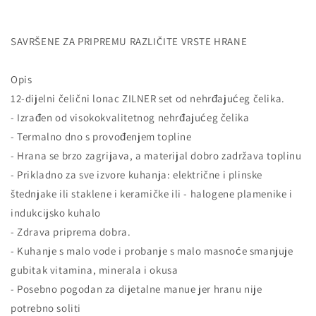
SAVRŠENE ZA PRIPREMU RAZLIČITE VRSTE HRANE
Opis
12-dijelni čelični lonac ZILNER set od nehrđajućeg čelika.
- Izrađen od visokokvalitetnog nehrđajućeg čelika
- Termalno dno s provođenjem topline
- Hrana se brzo zagrijava, a materijal dobro zadržava toplinu
- Prikladno za sve izvore kuhanja: električne i plinske
štednjake ili staklene i keramičke ili - halogene plamenike i
indukcijsko kuhalo
- Zdrava priprema dobra.
- Kuhanje s malo vode i probanje s malo masnoće smanjuje
gubitak vitamina, minerala i okusa
- Posebno pogodan za dijetalne manue jer hranu nije
potrebno soliti