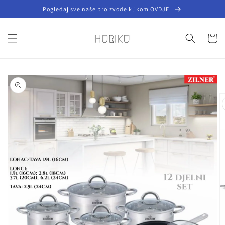
Preskoči
Pogledaj sve naše proizvode klikom OVDJE
na
sadržaj
Košaric
Preskoči do
informacija
o
proizvodu