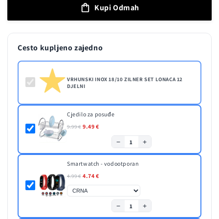
Kupi Odmah
ZILNER
ZILNER
SET
SET
LONACA
LONACA
12
12
Cesto kupljeno zajedno
DJELNI
DJELNI
VRHUNSKI INOX 18/10 ZILNER SET LONACA 12
DJELNI
Cjedilo za posuđe
9.49 €
9.99 €
−
+
1
Smartwatch - vodootporan
4.74 €
4.99 €
−
+
1