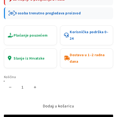
9 osoba trenutno pregledava proizvod
Korisnička podrška 0–
Plaćanje pouzećem
24
Dostava u 1–2 radna
Slanje iz Hrvatske
dana
Količina
Smanji
Povećaj
količinu
količinu
proizvoda
proizvoda
VRHUNSKI
VRHUNSKI
Dodaj u košaricu
INOX
INOX
18/10
18/10